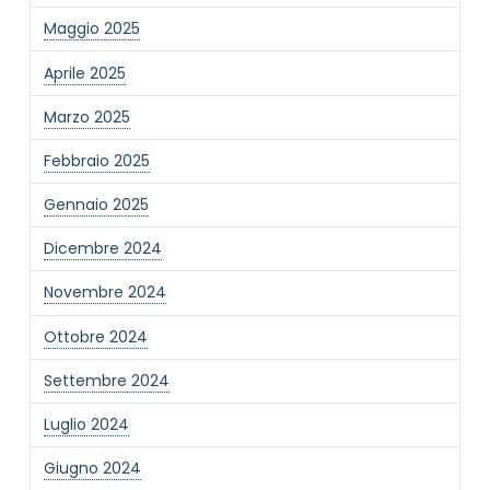
Maggio 2025
MAIL REFERENTE
*
Aprile 2025
Marzo 2025
MOTIVO DEL CONTATTO
*
Febbraio 2025
Gennaio 2025
Dicembre 2024
Novembre 2024
Ottobre 2024
Informativa Privacy
*
Ho preso visione dell'informativa privacy
Settembre 2024
Privacy Policy completa
Luglio 2024
Newsletter
Desidero rimanere aggiornato sulle ultime
Giugno 2024
novità dell'Associazione tramite l'iscrizione alla