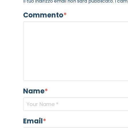
Il tuo indirizzo email non sarà pubblicato.
I cam
Commento
*
Name
*
Email
*