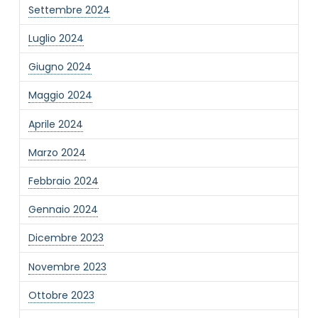
Newsletter
Settembre 2024
Desidero rimanere aggiornato sulle ultime
novità dell'Associazione tramite l'iscrizione alla
Luglio 2024
newsletter
Giugno 2024
Maggio 2024
Invia
Aprile 2024
Marzo 2024
Febbraio 2024
Gennaio 2024
Dicembre 2023
Novembre 2023
Ottobre 2023