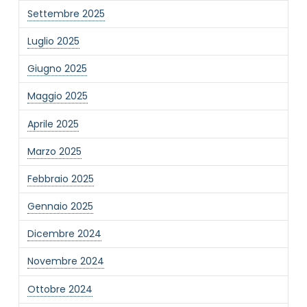
Settembre 2025
NOME STRUTTURA
*
Luglio 2025
Giugno 2025
MAIL REFERENTE
*
Maggio 2025
Aprile 2025
MOTIVO DEL CONTATTO
*
Marzo 2025
Febbraio 2025
Gennaio 2025
Dicembre 2024
Informativa Privacy
*
Novembre 2024
Ho preso visione dell'informativa privacy
Privacy Policy completa
Ottobre 2024