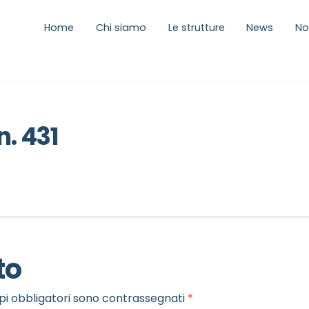
Home
Chi siamo
Le strutture
News
No
n. 431
to
pi obbligatori sono contrassegnati
*