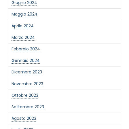
Giugno 2024
Informativa Privacy
*
Maggio 2024
Ho preso visione dell'informativa privacy
Aprile 2024
Privacy Policy completa
Newsletter
Marzo 2024
Desidero rimanere aggiornato sulle ultime
Febbraio 2024
novità dell'Associazione tramite l'iscrizione alla
newsletter
Gennaio 2024
Dicembre 2023
Invia
Novembre 2023
Ottobre 2023
Settembre 2023
Agosto 2023