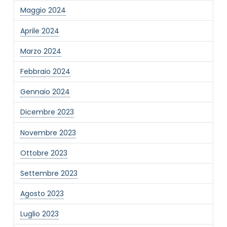
Maggio 2024
Informativa Privacy
*
Ho preso visione dell'informativa privacy
Aprile 2024
Privacy Policy completa
Marzo 2024
Newsletter
Desidero rimanere aggiornato sulle ultime
Febbraio 2024
novità dell'Associazione tramite l'iscrizione alla
newsletter
Gennaio 2024
Dicembre 2023
Invia
Novembre 2023
Ottobre 2023
Settembre 2023
Agosto 2023
Luglio 2023