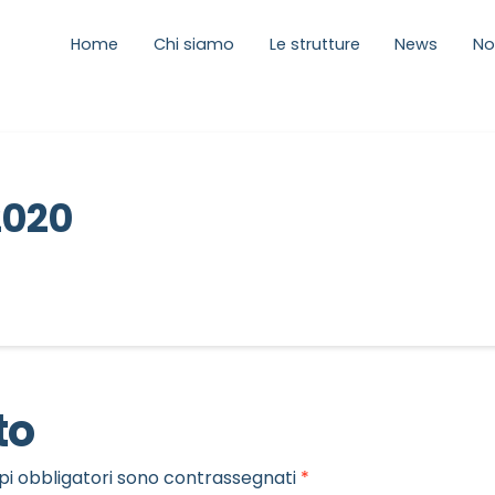
Home
Chi siamo
Le strutture
News
No
2020
to
pi obbligatori sono contrassegnati
*