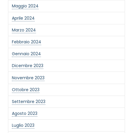
Maggio 2024
Informativa Privacy
*
Ho preso visione dell'informativa privacy
Aprile 2024
Privacy Policy completa
Marzo 2024
Newsletter
Desidero rimanere aggiornato sulle ultime
Febbraio 2024
novità dell'Associazione tramite l'iscrizione alla
newsletter
Gennaio 2024
Dicembre 2023
Invia
Novembre 2023
Ottobre 2023
Settembre 2023
Agosto 2023
Luglio 2023