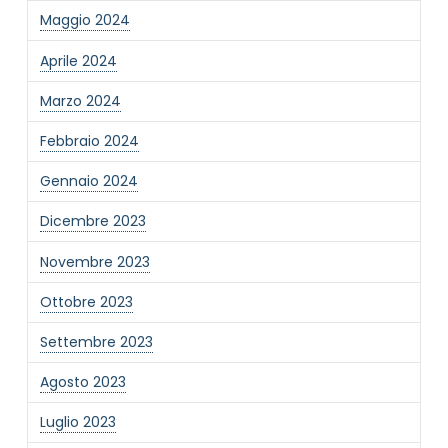
Maggio 2024
Informativa Privacy
*
Ho preso visione dell'informativa privacy
Aprile 2024
Privacy Policy completa
Marzo 2024
Newsletter
Desidero rimanere aggiornato sulle ultime
Febbraio 2024
novità dell'Associazione tramite l'iscrizione alla
newsletter
Gennaio 2024
Dicembre 2023
Invia
Novembre 2023
Ottobre 2023
Settembre 2023
Agosto 2023
Luglio 2023