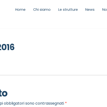
Home
Chi siamo
Le strutture
News
No
2016
to
pi obbligatori sono contrassegnati
*