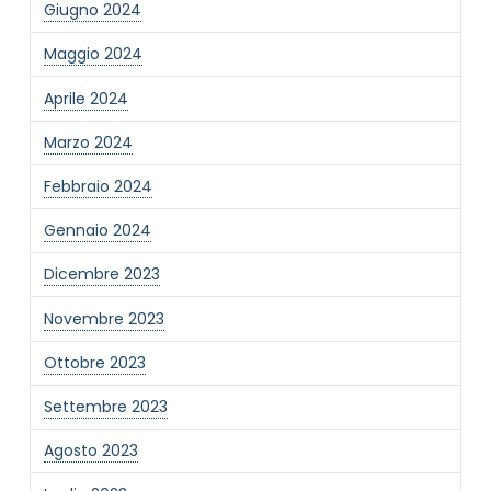
Giugno 2024
Informativa Privacy
*
Maggio 2024
Ho preso visione dell'informativa privacy
Aprile 2024
Privacy Policy completa
Newsletter
Marzo 2024
Desidero rimanere aggiornato sulle ultime
Febbraio 2024
novità dell'Associazione tramite l'iscrizione alla
newsletter
Gennaio 2024
Dicembre 2023
Invia
Novembre 2023
Ottobre 2023
Settembre 2023
Agosto 2023