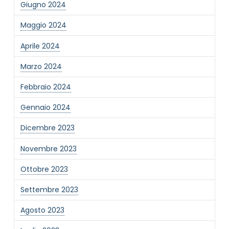
Giugno 2024
Informativa Privacy
*
Maggio 2024
Ho preso visione dell'informativa privacy
Aprile 2024
Privacy Policy completa
Newsletter
Marzo 2024
Desidero rimanere aggiornato sulle ultime
Febbraio 2024
novità dell'Associazione tramite l'iscrizione alla
newsletter
Gennaio 2024
Dicembre 2023
Invia
Novembre 2023
Ottobre 2023
Settembre 2023
Agosto 2023