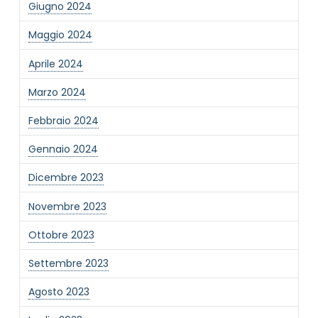
Giugno 2024
Informativa Privacy
*
Maggio 2024
Ho preso visione dell'informativa privacy
Aprile 2024
Privacy Policy completa
Newsletter
Marzo 2024
Desidero rimanere aggiornato sulle ultime
Febbraio 2024
novità dell'Associazione tramite l'iscrizione alla
newsletter
Gennaio 2024
Dicembre 2023
Invia
Novembre 2023
Ottobre 2023
Settembre 2023
Agosto 2023