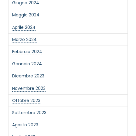
Giugno 2024
Informativa Privacy
*
Maggio 2024
Ho preso visione dell'informativa privacy
Aprile 2024
Privacy Policy completa
Newsletter
Marzo 2024
Desidero rimanere aggiornato sulle ultime
Febbraio 2024
novità dell'Associazione tramite l'iscrizione alla
newsletter
Gennaio 2024
Dicembre 2023
Invia
Novembre 2023
Ottobre 2023
Settembre 2023
Agosto 2023