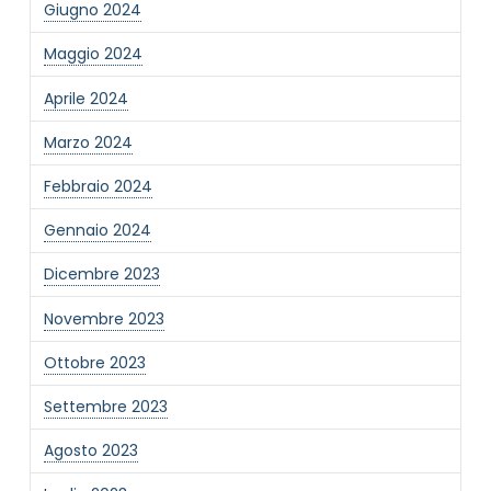
Giugno 2024
Informativa Privacy
*
Maggio 2024
Ho preso visione dell'informativa privacy
Aprile 2024
Privacy Policy completa
Newsletter
Marzo 2024
Desidero rimanere aggiornato sulle ultime
Febbraio 2024
novità dell'Associazione tramite l'iscrizione alla
newsletter
Gennaio 2024
Dicembre 2023
Invia
Novembre 2023
Ottobre 2023
Settembre 2023
Agosto 2023