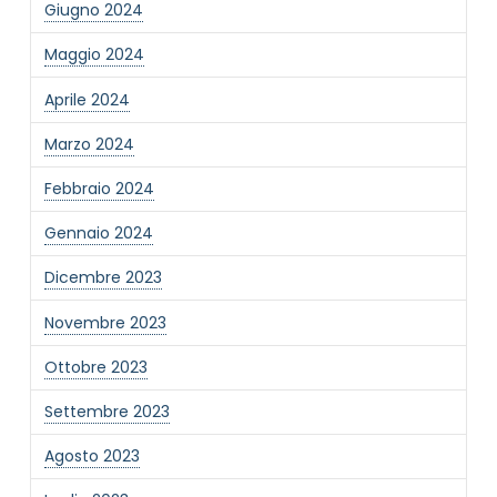
Giugno 2024
Informativa Privacy
*
Maggio 2024
Ho preso visione dell'informativa privacy
Aprile 2024
Privacy Policy completa
Newsletter
Marzo 2024
Desidero rimanere aggiornato sulle ultime
Febbraio 2024
novità dell'Associazione tramite l'iscrizione alla
newsletter
Gennaio 2024
Dicembre 2023
Invia
Novembre 2023
Ottobre 2023
Settembre 2023
Agosto 2023