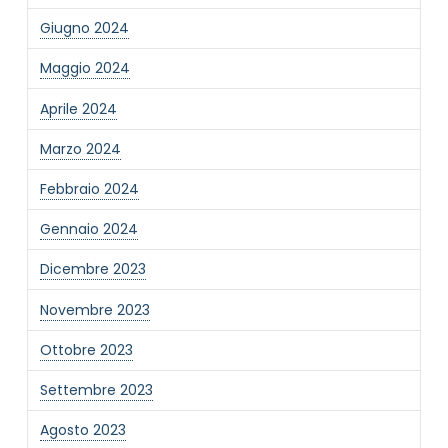
Giugno 2024
Informativa Privacy
*
Maggio 2024
Ho preso visione dell'informativa privacy
Privacy Policy completa
Aprile 2024
Newsletter
Marzo 2024
Desidero rimanere aggiornato sulle ultime
novità dell'Associazione tramite l'iscrizione alla
Febbraio 2024
newsletter
Gennaio 2024
Dicembre 2023
Invia
Novembre 2023
Ottobre 2023
Settembre 2023
Agosto 2023