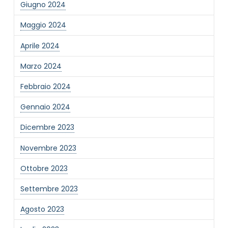
Giugno 2024
Informativa Privacy
*
Maggio 2024
Ho preso visione dell'informativa privacy
Aprile 2024
Privacy Policy completa
Newsletter
Marzo 2024
Desidero rimanere aggiornato sulle ultime
Febbraio 2024
novità dell'Associazione tramite l'iscrizione alla
newsletter
Gennaio 2024
Dicembre 2023
Invia
Novembre 2023
Ottobre 2023
Settembre 2023
Agosto 2023