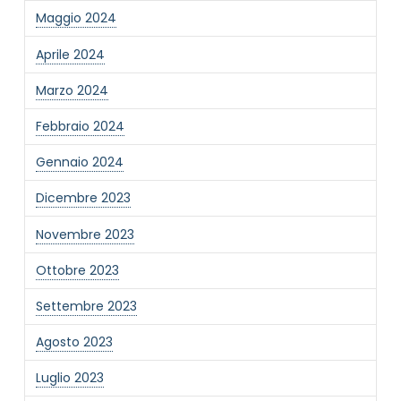
Maggio 2024
Informativa Privacy
*
Ho preso visione dell'informativa privacy
Aprile 2024
Privacy Policy completa
Marzo 2024
Newsletter
Desidero rimanere aggiornato sulle ultime
Febbraio 2024
novità dell'Associazione tramite l'iscrizione alla
newsletter
Gennaio 2024
Dicembre 2023
Invia
Novembre 2023
Ottobre 2023
Settembre 2023
Agosto 2023
Luglio 2023