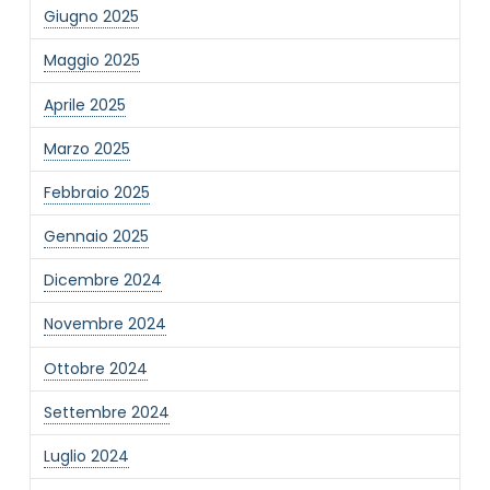
Giugno 2025
Maggio 2025
MAIL REFERENTE
*
Aprile 2025
Marzo 2025
MOTIVO DEL CONTATTO
*
Febbraio 2025
Gennaio 2025
Dicembre 2024
Novembre 2024
Informativa Privacy
*
Ottobre 2024
Ho preso visione dell'informativa privacy
Settembre 2024
Privacy Policy completa
Newsletter
Luglio 2024
Desidero rimanere aggiornato sulle ultime