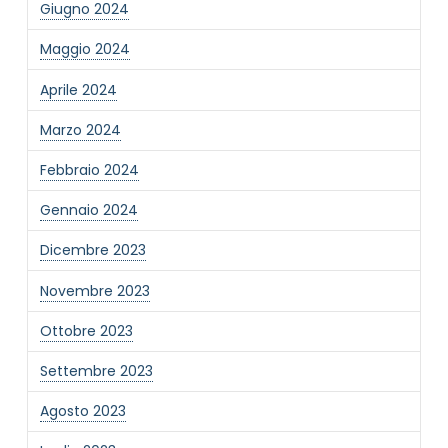
Giugno 2024
Informativa Privacy
*
Maggio 2024
Ho preso visione dell'informativa privacy
Aprile 2024
Privacy Policy completa
Newsletter
Marzo 2024
Desidero rimanere aggiornato sulle ultime
Febbraio 2024
novità dell'Associazione tramite l'iscrizione alla
newsletter
Gennaio 2024
Dicembre 2023
Invia
Novembre 2023
Ottobre 2023
Settembre 2023
Agosto 2023