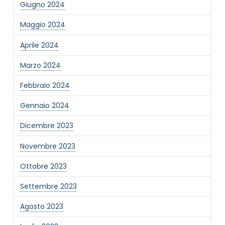
Giugno 2024
Informativa Privacy
*
Maggio 2024
Ho preso visione dell'informativa privacy
Aprile 2024
Privacy Policy completa
Newsletter
Marzo 2024
Desidero rimanere aggiornato sulle ultime
Febbraio 2024
novità dell'Associazione tramite l'iscrizione alla
newsletter
Gennaio 2024
Dicembre 2023
Invia
Novembre 2023
Ottobre 2023
Settembre 2023
Agosto 2023