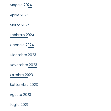
Maggio 2024
Informativa Privacy
*
Ho preso visione dell'informativa privacy
Aprile 2024
Privacy Policy completa
Marzo 2024
Newsletter
Desidero rimanere aggiornato sulle ultime
Febbraio 2024
novità dell'Associazione tramite l'iscrizione alla
newsletter
Gennaio 2024
Dicembre 2023
Invia
Novembre 2023
Ottobre 2023
Settembre 2023
Agosto 2023
Luglio 2023