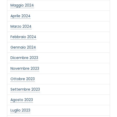
Maggio 2024
Informativa Privacy
*
Ho preso visione dell'informativa privacy
Aprile 2024
Privacy Policy completa
Marzo 2024
Newsletter
Desidero rimanere aggiornato sulle ultime
Febbraio 2024
novità dell'Associazione tramite l'iscrizione alla
newsletter
Gennaio 2024
Dicembre 2023
Invia
Novembre 2023
Ottobre 2023
Settembre 2023
Agosto 2023
Luglio 2023