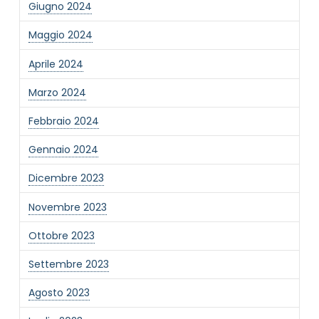
Giugno 2024
Informativa Privacy
*
Maggio 2024
Ho preso visione dell'informativa privacy
Aprile 2024
Privacy Policy completa
Newsletter
Marzo 2024
Desidero rimanere aggiornato sulle ultime
Febbraio 2024
novità dell'Associazione tramite l'iscrizione alla
newsletter
Gennaio 2024
Dicembre 2023
Invia
Novembre 2023
Ottobre 2023
Settembre 2023
Agosto 2023