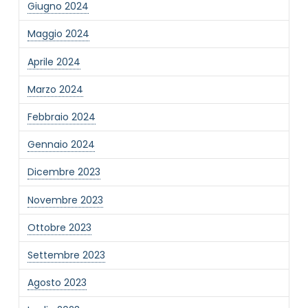
Giugno 2024
Informativa Privacy
*
Maggio 2024
Ho preso visione dell'informativa privacy
Aprile 2024
Privacy Policy completa
Newsletter
Marzo 2024
Desidero rimanere aggiornato sulle ultime
Febbraio 2024
novità dell'Associazione tramite l'iscrizione alla
newsletter
Gennaio 2024
Dicembre 2023
Invia
Novembre 2023
Ottobre 2023
Settembre 2023
Agosto 2023