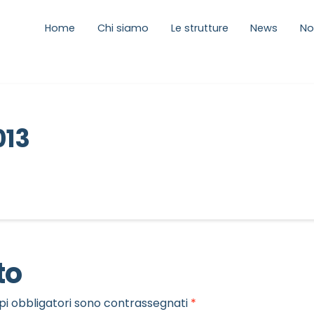
Home
Chi siamo
Le strutture
News
No
013
to
pi obbligatori sono contrassegnati
*