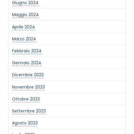
Giugno 2024
Informativa Privacy
*
Maggio 2024
Ho preso visione dell'informativa privacy
Aprile 2024
Privacy Policy completa
Newsletter
Marzo 2024
Desidero rimanere aggiornato sulle ultime
Febbraio 2024
novità dell'Associazione tramite l'iscrizione alla
newsletter
Gennaio 2024
Dicembre 2023
Invia
Novembre 2023
Ottobre 2023
Settembre 2023
Agosto 2023