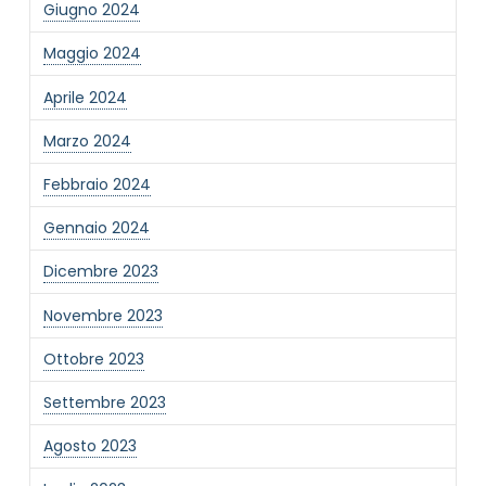
Giugno 2024
Informativa Privacy
*
Maggio 2024
Ho preso visione dell'informativa privacy
Aprile 2024
Privacy Policy completa
Newsletter
Marzo 2024
Desidero rimanere aggiornato sulle ultime
Febbraio 2024
novità dell'Associazione tramite l'iscrizione alla
newsletter
Gennaio 2024
Dicembre 2023
Invia
Novembre 2023
Ottobre 2023
Settembre 2023
Agosto 2023