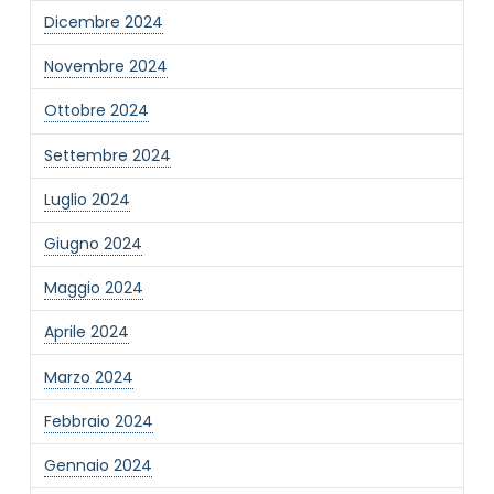
Newsletter
Dicembre 2024
Desidero rimanere aggiornato sulle ultime
novità dell'Associazione tramite l'iscrizione alla
Novembre 2024
newsletter
Ottobre 2024
Settembre 2024
Invia
Luglio 2024
Giugno 2024
Maggio 2024
Aprile 2024
Marzo 2024
Febbraio 2024
Gennaio 2024