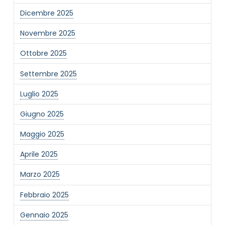
Dicembre 2025
NOME STRUTTURA
*
Novembre 2025
Ottobre 2025
MAIL REFERENTE
*
Settembre 2025
Luglio 2025
MOTIVO DEL CONTATTO
*
Giugno 2025
Maggio 2025
Aprile 2025
Marzo 2025
Informativa Privacy
*
Febbraio 2025
Ho preso visione dell'informativa privacy
Privacy Policy completa
Gennaio 2025