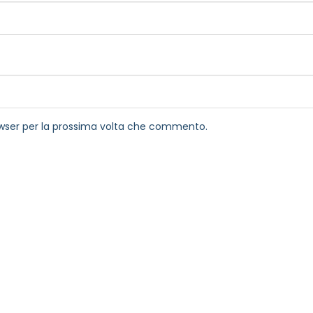
rowser per la prossima volta che commento.
rmativa privacy
to sulle ultime novità dell'Associazione tramite l'iscrizi
via