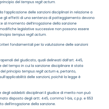
principio del
tempus regit actum
.
l’applicazione delle sanzioni disciplinari in relazione a
che gli effetti di una sentenza di patteggiamento devono
nte al momento dell’irrogazione della sanzione
i modifiche legislative successive non possono essere
rincipio
tempus regit actum
.
 criteri fondamentali per la valutazione delle sanzioni
trapenali del giudicato, quali delineati dall’art. 445,
e del tempo in cui la sanzione disciplinare è stata
 del principio
tempus regit actum
e, pertanto,
ll’applicabilità delle sanzioni, poiché la legge è
egli addebiti disciplinari il giudice di merito non può
ato disposto degli artt. 445, comma 1-bis, c.p.p. e 653
o dell’irrogazione della sanzione.