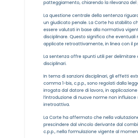
patteggiamento, chiarendo la rilevanza del 
La questione centrale della sentenza riguarda 
un giudicato penale. La Corte ha stabilito 
essere valutati in base alla normativa vige
disciplinare. Questo significa che eventual
applicate retroattivamente, in linea con il p
La sentenza offre spunti utili per delimitare
disciplinari.
In tema di sanzioni disciplinari, gli effetti ex
comma 1-bis, c.p.p., sono regolati dalla legg
irrogata dal datore di lavoro, in applicazione
l’introduzione di nuove norme non influisce su
irretroattiva.
La Corte ha affermato che nella valutazione d
prescindere dal vincolo derivante dal combin
c.p.p., nella formulazione vigente al moment