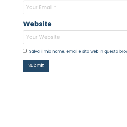
MOTIVO DEL CONTATTO
*
Website
Informativa Privacy
*
Salva il mio nome, email e sito web in questo b
Ho preso visione dell'info
Privacy Policy completa
Newsletter
Desidero rimanere aggiorna
In