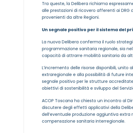
Tra queste, la Delibera richiama espressament
alle prestazioni di ricovero afferenti ai DRG
provenienti da altre Regioni.
MOTIVO DEL CONTATTO
*
Un segnale positivo per il sistema del p
La nuova Delibera conferma il ruolo strategic
programmazione sanitaria regionale, sia nel s
capacità di attrarre mobilità sanitaria da alt
L’incremento delle risorse disponibili, unito a
Informativa Privacy
*
extraregionale e alla possibilità di future i
Ho preso visione dell'info
segnale positivo per le strutture accreditate
obiettivi di sostenibilità e sviluppo del Serviz
Privacy Policy completa
Newsletter
ACOP Toscana ha chiesto un incontro al Dirett
Desidero rimanere aggiorna
discutere degli effetti applicativi della Deli
dell’eventuale produzione aggiuntiva extra r
compensazione sanitaria interregionale.
In