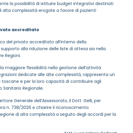
e la possibilità di istituire budget integrativi destinati
 di alta complessità erogate a favore di pazienti
rivato accreditato
o del privato accreditato all’interno della
upporto alla riduzione delle liste di attesa sia nella
re Regioni.
lla maggiore flessibilità nella gestione dell’attività
ntegrazioni dedicate alle alte complessità, rappresenta un
rmativa privacy
 toscane e per la loro capacità di contribuire agli
io Sanitario Regionale.
ore Generale dell’Assessorato, il Dott. Gelli, per
to sulle ultime novità dell'Associazione tramite l'iscrizi
bera n. 738/2026 e chiarire il riconoscimento
egione di alta complessità a seguito degli accordi per la
via