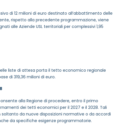
o di 12 milioni di euro destinato all’abbattimento delle
mente, rispetto alla precedente programmazione, viene
ati alle Aziende USL territoriali per complessivi 1,95
;
lle liste di attesa porta il tetto economico regionale
ase di 319,36 milioni di euro.
28
consente alla Regione di procedere, entro il primo
namenti dei tetti economici per il 2027 e il 2028. Tali
soltanto da nuove disposizioni normative o da accordi
 anche da specifiche esigenze programmatorie.
MAIL REFERENTE
*