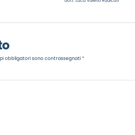
dott. Luca Valerio Radicati
to
pi obbligatori sono contrassegnati
*