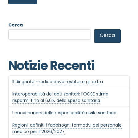
Cerca
Cerca
Notizie Recenti
NOME STRUTTURA
*
Il dirigente medico deve restituire gli extra
Interoperabilità dei dati sanitari: l’OCSE stima
MAIL REFERENTE
*
risparmi fino al 6,6% della spesa sanitaria
I nuovi canoni della responsabilità civile sanitaria
Regioni: definiti i fabbisogni formativi del personale
MOTIVO DEL CONTATTO
*
medico per il 2026/2027