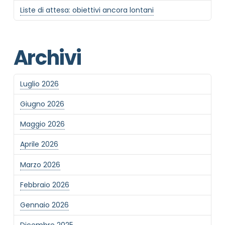
Liste di attesa: obiettivi ancora lontani
Archivi
Informativa Privacy
*
Ho preso visione dell'informativa privacy
Luglio 2026
Privacy Policy completa
Giugno 2026
Newsletter
Desidero rimanere aggiornato sulle ultime
Maggio 2026
novità dell'Associazione tramite l'iscrizione alla
newsletter
Aprile 2026
Marzo 2026
Invia
Febbraio 2026
Gennaio 2026