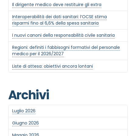
Il dirigente medico deve restituire gli extra
Interoperabilità dei dati sanitari: l’OCSE stima
MOTIVO DEL CONTATTO
*
risparmi fino al 6,6% della spesa sanitaria
I nuovi canoni della responsabilità civile sanitaria
Regioni: definiti i fabbisogni formativi del personale
medico per il 2026/2027
Liste di attesa: obiettivi ancora lontani
Informativa Privacy
*
Ho preso visione dell'informativa privacy
Privacy Policy completa
Archivi
Newsletter
Desidero rimanere aggiornato sulle ultime
novità dell'Associazione tramite l'iscrizione alla
Luglio 2026
newsletter
Giugno 2026
Maggio 2026