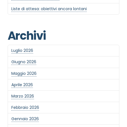
MOTIVO DEL CONTATTO
*
Liste di attesa: obiettivi ancora lontani
Archivi
Luglio 2026
Informativa Privacy
*
Giugno 2026
Ho preso visione dell'informativa privacy
Privacy Policy completa
Maggio 2026
Newsletter
Aprile 2026
Desidero rimanere aggiornato sulle ultime
novità dell'Associazione tramite l'iscrizione alla
Marzo 2026
newsletter
Febbraio 2026
Gennaio 2026
Invia