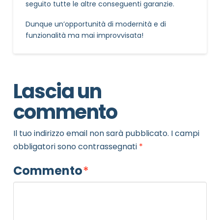
seguito tutte le altre conseguenti garanzie.
Dunque un’opportunità di modernità e di
funzionalità ma mai improvvisata!
NOME STRUTTURA
*
MAIL REFERENTE
*
Lascia un
commento
MOTIVO DEL CONTATTO
*
Il tuo indirizzo email non sarà pubblicato.
I campi
obbligatori sono contrassegnati
*
Commento
*
Informativa Privacy
*
Ho preso visione dell'informativa privacy