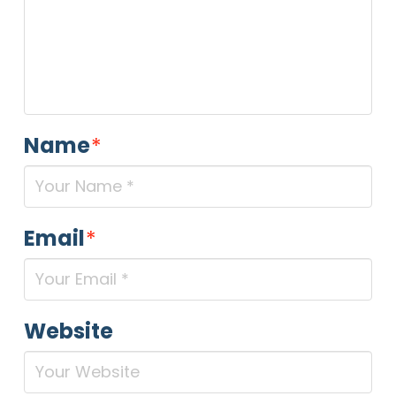
Privacy Policy completa
Newsletter
Desidero rimanere aggiornato sulle ultime
novità dell'Associazione tramite l'iscrizione alla
newsletter
Name
*
Invia
Email
*
Website