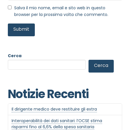
Salva il mio nome, email e sito web in questo
browser per la prossima volta che commento.
NOME STRUTTURA
*
MAIL REFERENTE
*
Cerca
Cerca
MOTIVO DEL CONTATTO
*
Notizie Recenti
Il dirigente medico deve restituire gli extra
Informativa Privacy
*
Interoperabilità dei dati sanitari: l’OCSE stima
risparmi fino al 6,6% della spesa sanitaria
Ho preso visione dell'informativa privacy