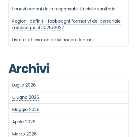
Privacy Policy completa
I nuovi canoni della responsabilità civile sanitaria
Newsletter
Regioni: definiti i fabbisogni formativi del personale
Desidero rimanere aggiornato sulle ultime
medico per il 2026/2027
novità dell'Associazione tramite l'iscrizione alla
newsletter
Liste di attesa: obiettivi ancora lontani
Invia
Archivi
Luglio 2026
Giugno 2026
Maggio 2026
Aprile 2026
Marzo 2026