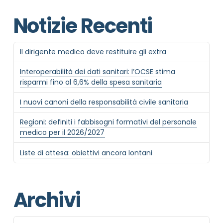
MAIL REFERENTE
*
Notizie Recenti
MOTIVO DEL CONTATTO
*
Il dirigente medico deve restituire gli extra
Interoperabilità dei dati sanitari: l’OCSE stima
risparmi fino al 6,6% della spesa sanitaria
I nuovi canoni della responsabilità civile sanitaria
Regioni: definiti i fabbisogni formativi del personale
medico per il 2026/2027
Informativa Privacy
*
Ho preso visione dell'informativa privacy
Liste di attesa: obiettivi ancora lontani
Privacy Policy completa
Newsletter
Archivi
Desidero rimanere aggiornato sulle ultime
novità dell'Associazione tramite l'iscrizione alla
newsletter