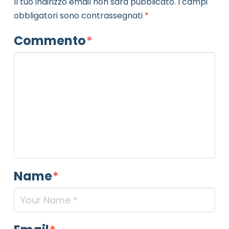
Il tuo indirizzo email non sarà pubblicato.
I campi
obbligatori sono contrassegnati
*
Commento
*
Name
*