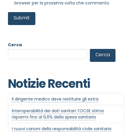
browser per la prossima volta che commento.
Cerca
Informativa Privacy
*
Cerca
Ho preso visione dell'informativa privacy
Privacy Policy completa
Newsletter
Notizie Recenti
Desidero rimanere aggiornato sulle ultime
novità dell'Associazione tramite l'iscrizione alla
newsletter
Il dirigente medico deve restituire gli extra
Interoperabilità dei dati sanitari: l’OCSE stima
risparmi fino al 6,6% della spesa sanitaria
Invia
I nuovi canoni della responsabilità civile sanitaria