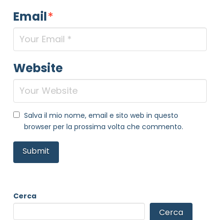
Email
*
Website
NOME STRUTTURA
*
Salva il mio nome, email e sito web in questo
browser per la prossima volta che commento.
MAIL REFERENTE
*
MOTIVO DEL CONTATTO
*
Cerca
Cerca