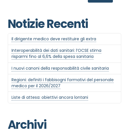
Notizie Recenti
Informativa Privacy
*
Ho preso visione dell'informativa privacy
Privacy Policy completa
Il dirigente medico deve restituire gli extra
Newsletter
Interoperabilità dei dati sanitari: l’OCSE stima
Desidero rimanere aggiornato sulle ultime
risparmi fino al 6,6% della spesa sanitaria
novità dell'Associazione tramite l'iscrizione alla
newsletter
I nuovi canoni della responsabilità civile sanitaria
Regioni: definiti i fabbisogni formativi del personale
medico per il 2026/2027
Invia
Liste di attesa: obiettivi ancora lontani
Archivi