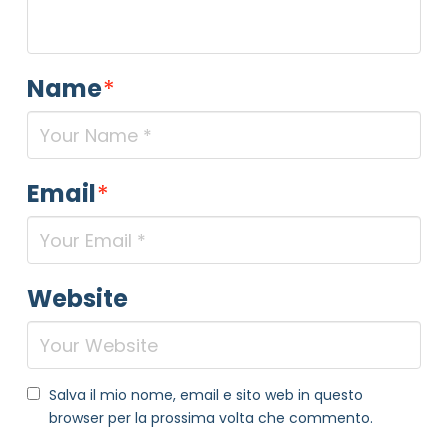
Name
*
Informativa Privacy
*
Ho preso visione dell'informativa privacy
Email
*
Privacy Policy completa
Newsletter
Desidero rimanere aggiornato sulle ultime
novità dell'Associazione tramite l'iscrizione alla
Website
newsletter
Invia
Salva il mio nome, email e sito web in questo
browser per la prossima volta che commento.