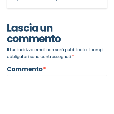
Lascia un
commento
Il tuo indirizzo email non sarà pubblicato.
I campi
obbligatori sono contrassegnati
*
NOME STRUTTURA
*
Commento
*
MAIL REFERENTE
*
MOTIVO DEL CONTATTO
*