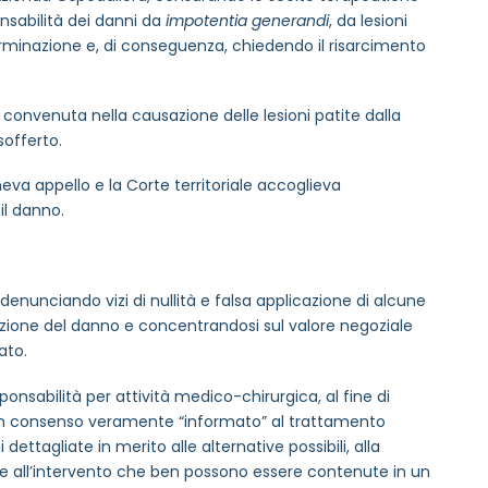
onsabilità dei danni da
impotentia generandi
, da lesioni
rminazione e, di conseguenza, chiedendo il risarcimento
la convenuta nella causazione delle lesioni patite dalla
sofferto.
va appello e la Corte territoriale accoglieva
il danno.
enunciando vizi di nullità e falsa applicazione di alcune
tazione del danno e concentrandosi sul valore negoziale
ato.
onsabilità per attività medico-chirurgica, al fine di
un consenso veramente “informato” al trattamento
dettagliate in merito alle alternative possibili, alla
ative all’intervento che ben possono essere contenute in un
MAIL REFERENTE
*