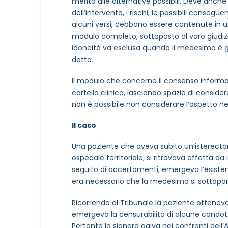
merito alle alternative possibili. Deve anche
dell’intervento, i rischi, le possibili conse
alcuni versi, debbono essere contenute in u
modulo completo, sottoposto al varo giudizi
idoneità va esclusa quando il medesimo è ge
detto.
Il modulo che concerne il consenso informa
cartella clinica, lasciando spazio di conside
non è possibile non considerare l’aspetto n
Il caso
Una paziente che aveva subito un’isterectomi
ospedale territoriale, si ritrovava affetta d
seguito di accertamenti, emergeva l’esisten
era necessario che la medesima si sottopon
Ricorrendo al Tribunale la paziente ottene
emergeva la censurabilità di alcune condott
Pertanto la signora agiva nei confronti del