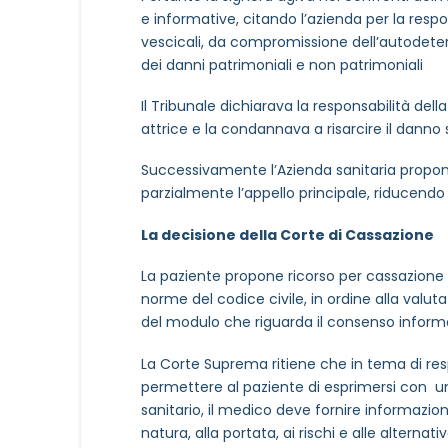
e informative, citando l’azienda per la resp
vescicali, da compromissione dell’autodete
dei danni patrimoniali e non patrimoniali
Il Tribunale dichiarava la responsabilità del
attrice e la condannava a risarcire il danno 
Successivamente l’Azienda sanitaria propone
parzialmente l’appello principale, riducendo 
La decisione della Corte di Cassazione
La paziente propone ricorso per cassazione d
norme del codice civile, in ordine alla valu
del modulo che riguarda il consenso inform
La Corte Suprema ritiene che in tema di resp
permettere al paziente di esprimersi con 
sanitario, il medico deve fornire informazioni 
natura, alla portata, ai rischi e alle altern
NOME STRUTTURA
*