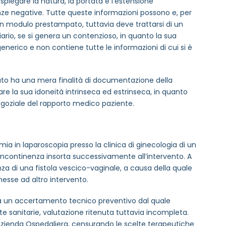
 spiegare la natura, la portata e l’estensione
guenze negative. Tutte queste informazioni possono e, per
n modulo prestampato, tuttavia deve trattarsi di un
ario, se si genera un contenzioso, in quanto la sua
nerico e non contiene tutte le informazioni di cui si è
to ha una mera finalità di documentazione della
rare la sua idoneità intrinseca ed estrinseca, in quanto
egoziale del rapporto medico paziente.
a in laparoscopia presso la clinica di ginecologia di un
a incontinenza insorta successivamente all’intervento. A
za di una fistola vescico-vaginale, a causa della quale
esse ad altro intervento.
va un accertamento tecnico preventivo dal quale
e sanitarie, valutazione ritenuta tuttavia incompleta.
l’Azienda Ospedaliera, censurando le scelte terapeutiche