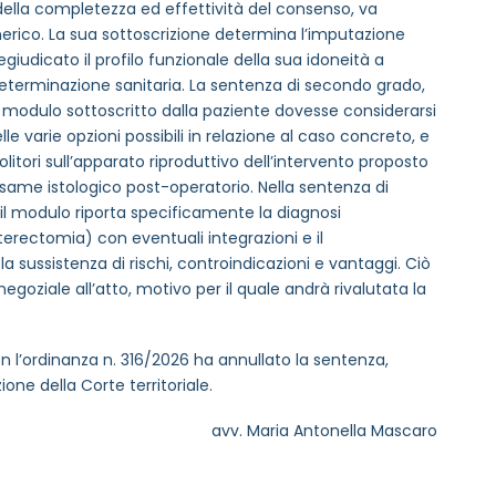
della completezza ed effettività del consenso, va
erico. La sua sottoscrizione determina l’imputazione
egiudicato il profilo funzionale della sua idoneità a
todeterminazione sanitaria. La sentenza di secondo grado,
il modulo sottoscritto dalla paziente dovesse considerarsi
lle varie opzioni possibili in relazione al caso concreto, e
litori sull’apparato riproduttivo dell’intervento proposto
’ esame istologico post-operatorio. Nella sentenza di
il modulo riporta specificamente la diagnosi
sterectomia) con eventuali integrazioni e il
 sussistenza di rischi, controindicazioni e vantaggi. Ciò
egoziale all’atto, motivo per il quale andrà rivalutata la
rmativa privacy
n l’ordinanza n. 316/2026 ha annullato la sentenza,
one della Corte territoriale.
to sulle ultime novità dell'Associazione tramite l'iscrizi
avv. Maria Antonella Mascaro
via