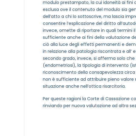
modulo prestampato, la cui idoneità ai fini 
esclusa ove il contenuto del modulo sia gen
dell’atto a chi lo sottoscrive, ma lascia impr
MOTIVO DEL CONTATTO
*
consentire l’esplicazione del diritto all’au
invece, omette di riportare in quali termini 
sufficiente anche ai fini della valutazione de
ciò alla luce degli effetti permanenti e demo
in relazione alla patologia riscontrata e all
secondo grado, invece, si afferma solo che 
(endometriosi), la tipologia di intervento (i
riconoscimento della consapevolezza circa la
Informativa Privacy
*
non è sufficiente ad attribuire pieno valore n
Ho preso visione dell'info
situazione anche nell’ottica risarcitoria.
Privacy Policy completa
Per queste ragioni la Corte di Cassazione co
Newsletter
rinviando per nuova valutazione ad altra sezi
Desidero rimanere aggiorna
In