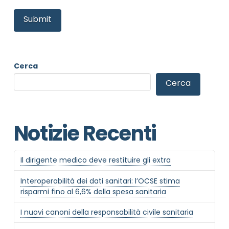
Cerca
Informativa Privacy
*
Cerca
Ho preso visione dell'informativa privacy
Privacy Policy completa
Notizie Recenti
Newsletter
Desidero rimanere aggiornato sulle ultime
novità dell'Associazione tramite l'iscrizione alla
newsletter
Il dirigente medico deve restituire gli extra
Interoperabilità dei dati sanitari: l’OCSE stima
risparmi fino al 6,6% della spesa sanitaria
Invia
I nuovi canoni della responsabilità civile sanitaria