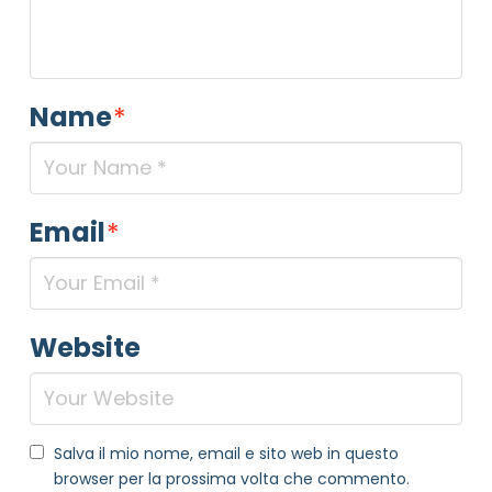
Name
*
Email
*
NOME STRUTTURA
*
Website
MAIL REFERENTE
*
Salva il mio nome, email e sito web in questo
MOTIVO DEL CONTATTO
*
browser per la prossima volta che commento.