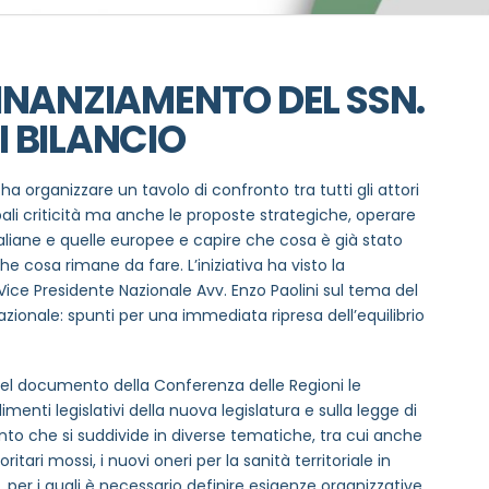
FINANZIAMENTO DEL SSN.
I BILANCIO
a organizzare un tavolo di confronto tra tutti gli attori
pali criticità ma anche le proposte strategiche, operare
taliane e quelle europee e capire che cosa è già stato
he cosa rimane da fare. L’iniziativa ha visto la
Vice Presidente Nazionale Avv. Enzo Paolini sul tema del
ionale: spunti per una immediata ripresa dell’equilibrio
nel documento della Conferenza delle Regioni le
menti legislativi della nuova legislatura e sulla legge di
to che si suddivide in diverse tematiche, tra cui anche
oritari mossi, i nuovi oneri per la sanità territoriale in
er i quali è necessario definire esigenze organizzative,