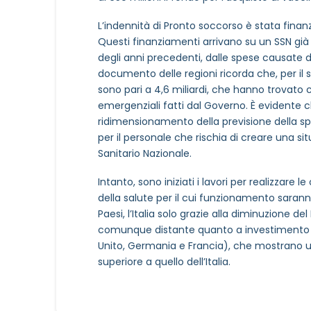
L’indennità di Pronto soccorso è stata finanz
Questi finanziamenti arrivano su un SSN gi
degli anni precedenti, dalle spese causate dal
documento delle regioni ricorda che, per il 
sono pari a 4,6 miliardi, che hanno trovato c
emergenziali fatti dal Governo. È evidente c
ridimensionamento della previsione della spes
per il personale che rischia di creare una sit
Sanitario Nazionale.
Intanto, sono iniziati i lavori per realizzare
della salute per il cui funzionamento saranno 
Paesi, l’Italia solo grazie alla diminuzione d
comunque distante quanto a investimento p
Unito, Germania e Francia), che mostrano un
superiore a quello dell’Italia.
NOME STRUTTURA
*