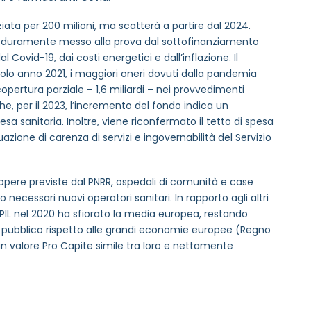
iata per 200 milioni, ma scatterà a partire dal 2024.
à duramente messo alla prova dal sottofinanziamento
 Covid-19, dai costi energetici e dall’inflazione. Il
solo anno 2021, i maggiori oneri dovuti dalla pandemia
opertura parziale – 1,6 miliardi – nei provvedimenti
he, per il 2023, l’incremento del fondo indica un
a sanitaria. Inoltre, viene riconfermato il tetto di spesa
uazione di carenza di servizi e ingovernabilità del Servizio
 le opere previste dal PNRR, ospedali di comunità e case
necessari nuovi operatori sanitari. In rapporto agli altri
el PIL nel 2020 ha sfiorato la media europea, restando
ubblico rispetto alle grandi economie europee (Regno
 valore Pro Capite simile tra loro e nettamente
MAIL REFERENTE
*