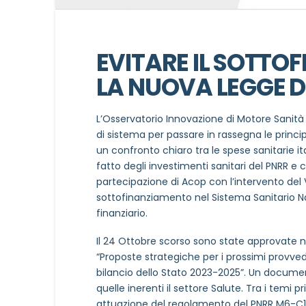
EVITARE IL SOTTO
LA NUOVA LEGGE D
L’Osservatorio Innovazione di Motore Sanità h
di sistema per passare in rassegna le princi
un confronto chiaro tra le spese sanitarie i
fatto degli investimenti sanitari del PNRR e c
partecipazione di Acop con l’intervento del 
sottofinanziamento nel Sistema Sanitario Naz
finanziario.
Il 24 Ottobre scorso sono state approvate 
“Proposte strategiche per i prossimi provvedi
bilancio dello Stato 2023-2025”. Un documen
quelle inerenti il settore Salute. Tra i temi pri
attuazione del regolamento del PNRR M6-C1, p