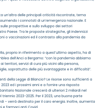
 un’altra delle principali criticità riscontrate, tema
 assumendo i connotati di un’emergenza nazionale. E
ulle prospettive e sullo sviluppo dei settori
tro Paese. Tra le proposte strategiche, gli indennizzi
oni o vaccinazioni ed il contrasto alla pandemia da
lla, proprio in riferimento a quest’ultimo aspetto, ha di
mblea dell’Anci a Bergamo: “con la pandemia abbiamo
erritori, servizi di cura più vicini alla persona,
lie, soprattutto delle più svantaggiate e in difficoltà”.
venti della Legge di Bilancio? Le risorse sono sufficienti a
il 2023 ed i prossimi anni e a fornire una risposta
nitario Nazionale crescerà di ulteriori 2 miliardi nel
 triennio 2023-2025. Per il 2023, una buona parte
iardi – verrà destinato per il caro energia. Inoltre, aumenta
ini e farmaci anti Covid.