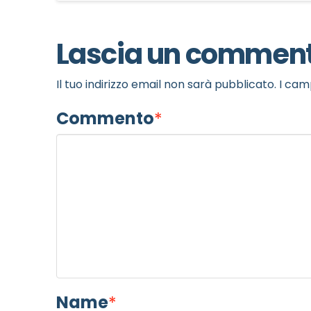
Lascia un commen
MOTIVO DEL CONTATTO
*
Il tuo indirizzo email non sarà pubblicato.
I cam
Commento
*
Informativa Privacy
*
Ho preso visione dell'info
Privacy Policy completa
Newsletter
Desidero rimanere aggiorna
Name
*
In