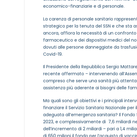
economico-finanziarie e di personale.
La carenza di personale sanitario rappresenta
strategico per la tenuta del SSN e che sta
ancora, affiora la necessità di un confronto s
farmaceutico e dei dispositivi medici del nos
dovuti alle persone danneggiate da trasfusi
Covid-19.
Il Presidente della Repubblica Sergio Mattare
recente affermato – intervenendo all’Asse
compreso che serve una sanità più attenta ai t
assistenza più aderente ai bisogni delle famig
Ma quali sono gli obiettivi e i principali inter
finanziare il Servizio Sanitario Nazionale per 
adeguata all’emergenza sanitaria? Il Fondo Sa
2023, e complessivamente di 7,6 miliardi nel
dell’incremento di 2 miliardi – pari a 1,4 mil
di 650 milioni il fondo per l’acquisto di vacc