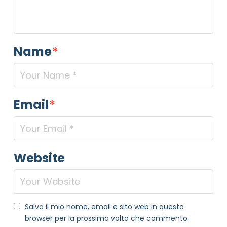
Name
*
Email
*
NOME STRUTTURA
*
Website
MAIL REFERENTE
*
Salva il mio nome, email e sito web in questo
MOTIVO DEL CONTATTO
*
browser per la prossima volta che commento.