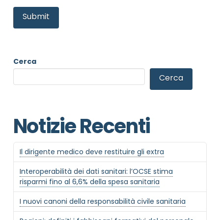
Cerca
Informativa Privacy
*
Cerca
Ho preso visione dell'informativa privacy
Privacy Policy completa
Notizie Recenti
Newsletter
Desidero rimanere aggiornato sulle ultime
novità dell'Associazione tramite l'iscrizione alla
newsletter
Il dirigente medico deve restituire gli extra
Interoperabilità dei dati sanitari: l’OCSE stima
risparmi fino al 6,6% della spesa sanitaria
Invia
I nuovi canoni della responsabilità civile sanitaria