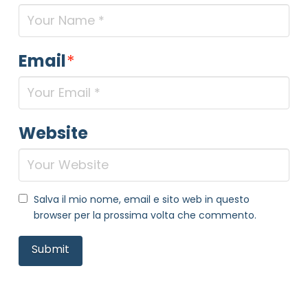
Email
*
Website
NOME STRUTTURA
*
MAIL REFERENTE
*
Salva il mio nome, email e sito web in questo
browser per la prossima volta che commento.
MOTIVO DEL CONTATTO
*