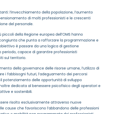
tanti: l’invecchiamento della popolazione, l’aumento
pensionamento di molti professionisti e le crescenti
zione del personale.
ù piccoli della Regione europea dell’OMS hanno
congiunta che punta a rafforzare la programmazione e
 L’obiettivo è passare da una logica di gestione
 periodo, capace di garantire professionisti
 sul territorio.
ramento della governance delle risorse umane, l’utilizzo di
re i fabbisogni futuri, l’adeguamento dei percorsi
e il potenziamento delle opportunità di sviluppo
noltre dedicata al benessere psicofisico degli operatori e
ttive e sostenibili.
ssere risolto esclusivamente attraverso nuove
ulle cause che favoriscono l’abbandono delle professioni
rativo e mobilità non programmata dei professionisti.