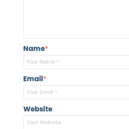
MOTIVO DEL CONTATTO
*
Name
*
Informativa Privacy
*
Email
*
Ho preso visione dell'info
Privacy Policy completa
Newsletter
Desidero rimanere aggiorna
Website
In