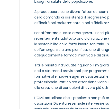
bisogni di salute della popolazione.
A preoccupare sono diversi fattori concomi
della domanda di assistenza, il progressivo 
difficoltà nel reclutamento e nella fidelizza
Per affrontare questa emergenza, i Paesi pi
recentemente adottato una dichiarazione 
la sostenibilità della forza lavoro sanitaria.
dell’emergenza a una pianificazione di lungo
adeguatamente formati, motivati e distribuiti
Tra le priorità individuate figurano il miglio
dati e strumenti previsionali per programma
formativi alle nuove esigenze assistenziali 
professionale. Particolare attenzione viene i
alla creazione di condizioni di lavoro più attra
L’OMS sottolinea che il problema non può e
assunzioni. Diventa essenziale intervenire s
sanitarie, contrastando burnout, stress lavo