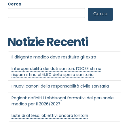
Cerca
Cerca
NOME STRUTTURA
*
Notizie Recenti
MAIL REFERENTE
*
Il dirigente medico deve restituire gli extra
Interoperabilità dei dati sanitari: l’OCSE stima
MOTIVO DEL CONTATTO
*
risparmi fino al 6,6% della spesa sanitaria
I nuovi canoni della responsabilità civile sanitaria
Regioni: definiti i fabbisogni formativi del personale
medico per il 2026/2027
Liste di attesa: obiettivi ancora lontani
Informativa Privacy
*
Ho preso visione dell'informativa privacy