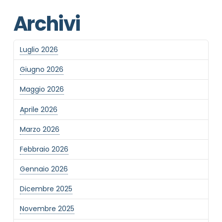
Privacy Policy completa
Archivi
Newsletter
Desidero rimanere aggiornato sulle ultime
novità dell'Associazione tramite l'iscrizione alla
Luglio 2026
newsletter
Giugno 2026
Maggio 2026
Invia
Aprile 2026
Marzo 2026
Febbraio 2026
Gennaio 2026
Dicembre 2025
Novembre 2025