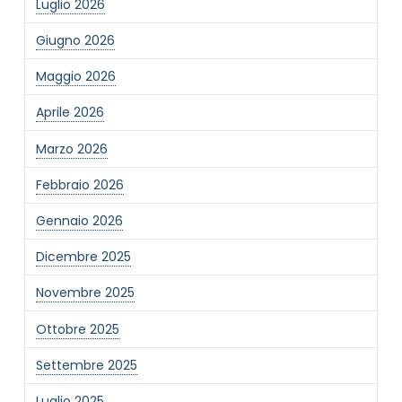
Luglio 2026
Giugno 2026
Informativa Privacy
*
Ho preso visione dell'informativa privacy
Maggio 2026
Privacy Policy completa
Aprile 2026
Newsletter
Desidero rimanere aggiornato sulle ultime
Marzo 2026
novità dell'Associazione tramite l'iscrizione alla
newsletter
Febbraio 2026
Gennaio 2026
Dicembre 2025
Invia
Novembre 2025
Ottobre 2025
Settembre 2025
Luglio 2025