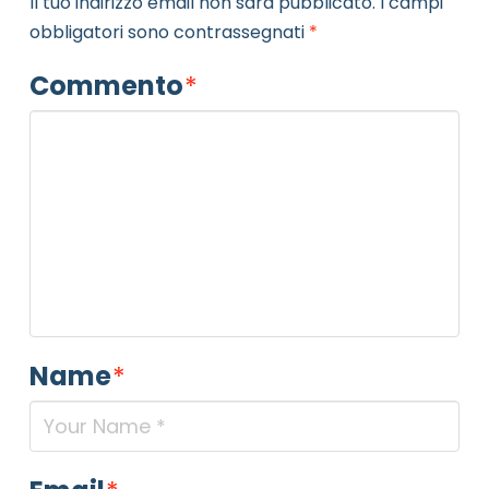
Il tuo indirizzo email non sarà pubblicato.
I campi
obbligatori sono contrassegnati
*
Commento
*
Name
*