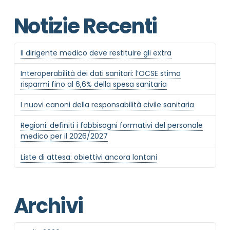
Notizie Recenti
Il dirigente medico deve restituire gli extra
Interoperabilità dei dati sanitari: l’OCSE stima
NOME STRUTTURA
*
risparmi fino al 6,6% della spesa sanitaria
I nuovi canoni della responsabilità civile sanitaria
Regioni: definiti i fabbisogni formativi del personale
MAIL REFERENTE
*
medico per il 2026/2027
Liste di attesa: obiettivi ancora lontani
MOTIVO DEL CONTATTO
*
Archivi