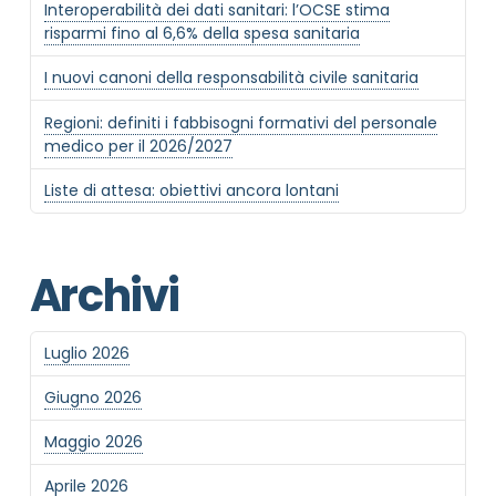
Interoperabilità dei dati sanitari: l’OCSE stima
risparmi fino al 6,6% della spesa sanitaria
MOTIVO DEL CONTATTO
*
I nuovi canoni della responsabilità civile sanitaria
Regioni: definiti i fabbisogni formativi del personale
medico per il 2026/2027
Liste di attesa: obiettivi ancora lontani
Informativa Privacy
*
Ho preso visione dell'informativa privacy
Archivi
Privacy Policy completa
Newsletter
Luglio 2026
Desidero rimanere aggiornato sulle ultime
novità dell'Associazione tramite l'iscrizione alla
Giugno 2026
newsletter
Maggio 2026
Aprile 2026
Invia